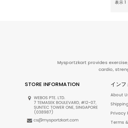
表示 1
Mysportzkart provides exercise
cardio, stren
STORE INFORMATION
インフ
About U
Shipping
Privacy 
Terms &