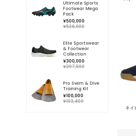
Ultimate Sports
Footwear Mega
Pack
¥500,000
¥526,000
Elite Sportswear
& Footwear
Collection
¥300,000
¥307,500
Pro Swim & Dive
Training Kit
¥100,000
¥103,400
ネイ