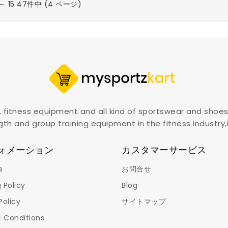
 ～ 15 47件中 (4 ページ)
, fitness equipment and all kind of sportswear and shoes
gth and group training equipment in the fitness industry
ォメーション
カスタマーサービス
s
お問合せ
 Policy
Blog
Policy
サイトマップ
 Conditions