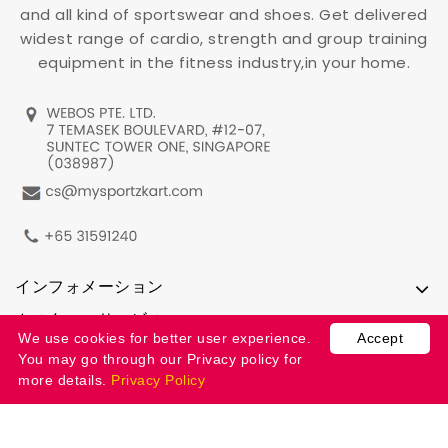
and all kind of sportswear and shoes. Get delivered
widest range of cardio, strength and group training
equipment in the fitness industry,in your home.
インフォメーション
カスタマーサービス
We use cookies for better user experience.
Accept
アカウント情報
You may go through our Privacy policy for
more details.
Privacy Policy
bestshop24h
Mysportzkart © 2026