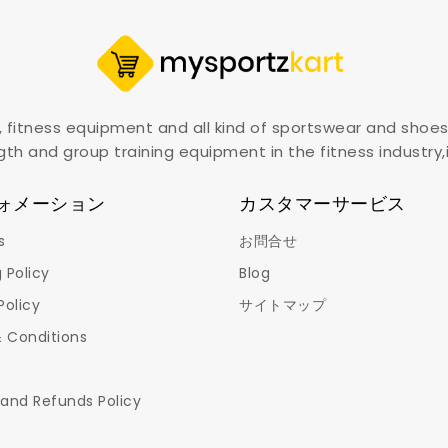
, fitness equipment and all kind of sportswear and shoes
gth and group training equipment in the fitness industry
ォメーション
カスタマーサービス
s
お問合せ
 Policy
Blog
Policy
サイトマップ
 Conditions
 and Refunds Policy