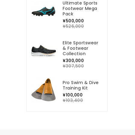
Ultimate Sports
Footwear Mega
Pack
¥500,000
¥526,000
Elite Sportswear
& Footwear
Collection
¥300,000
¥307,500
Pro Swim & Dive
Training Kit
¥100,000
¥103,400