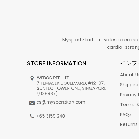
Mysportzkart provides exercise
cardio, stren
STORE INFORMATION
インフ
About U
Shipping
Privacy 
Terms &
FAQs
Returns