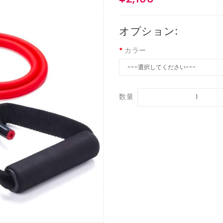
オプション:
カラー
数量