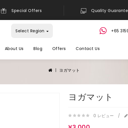
Special Offers
Quality Guarant
Select Region
+65 315
About Us
Blog
Offers
Contact Us
ヨガマット
ヨガマット
0 レビュー
/
¥3,000