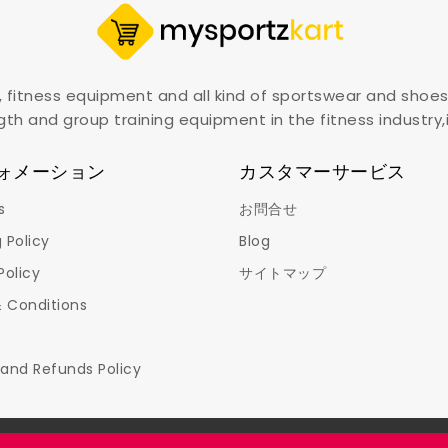
, fitness equipment and all kind of sportswear and shoes
gth and group training equipment in the fitness industry
ォメーション
カスタマーサービス
s
お問合せ
 Policy
Blog
Policy
サイトマップ
 Conditions
 and Refunds Policy