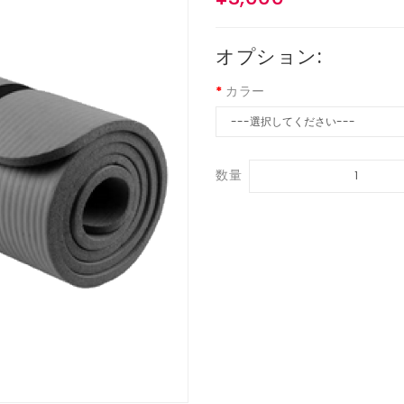
オプション:
カラー
数量