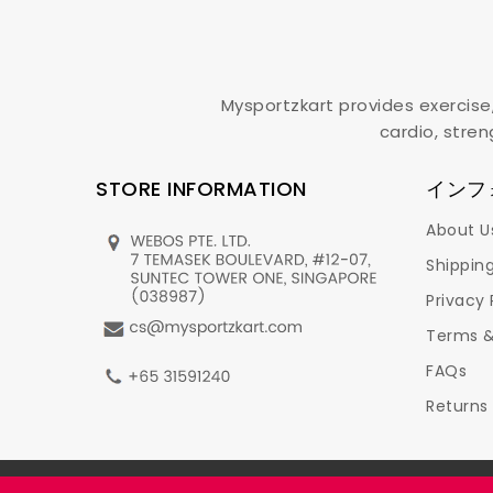
Mysportzkart provides exercise
cardio, stren
STORE INFORMATION
インフ
About U
Shipping
Privacy 
Terms &
FAQs
Returns